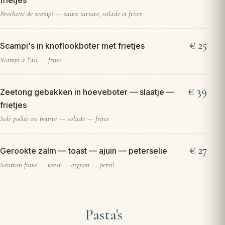
frietjes
Brochette de scampi — sauce tartare, salade et frites
25
Scampi's in knoflookboter met frietjes
Scampi à l'ail — frites
39
Zeetong gebakken in hoeveboter — slaatje —
frietjes
Sole poêlée au beurre — salade — frites
27
Gerookte zalm — toast — ajuin — peterselie
Saumon fumé — toast — oignon — persil
Pasta's