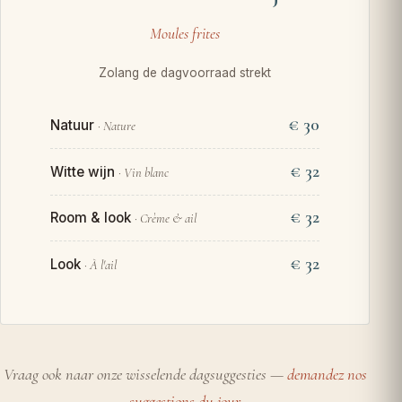
Moules frites
Zolang de dagvoorraad strekt
€ 30
Natuur
· Nature
€ 32
Witte wijn
· Vin blanc
€ 32
Room & look
· Crème & ail
€ 32
Look
· À l'ail
Vraag ook naar onze wisselende dagsuggesties —
demandez nos
suggestions du jour