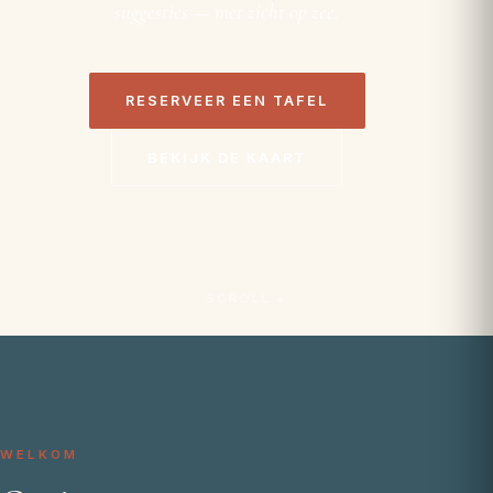
suggesties — met zicht op zee.
RESERVEER EEN TAFEL
BEKIJK DE KAART
SCROLL ↓
WELKOM