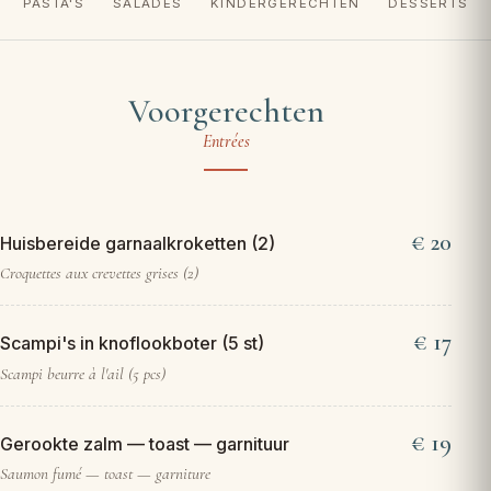
PASTA'S
SALADES
KINDERGERECHTEN
DESSERTS
Voorgerechten
Entrées
20
Huisbereide garnaalkroketten (2)
Croquettes aux crevettes grises (2)
17
Scampi's in knoflookboter (5 st)
Scampi beurre à l'ail (5 pcs)
19
Gerookte zalm — toast — garnituur
Saumon fumé — toast — garniture