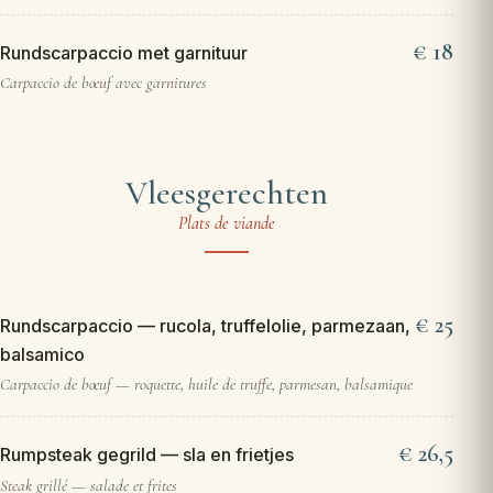
18
Rundscarpaccio met garnituur
Carpaccio de bœuf avec garnitures
Vleesgerechten
Plats de viande
25
Rundscarpaccio — rucola, truffelolie, parmezaan,
balsamico
Carpaccio de bœuf — roquette, huile de truffe, parmesan, balsamique
26,5
Rumpsteak gegrild — sla en frietjes
Steak grillé — salade et frites