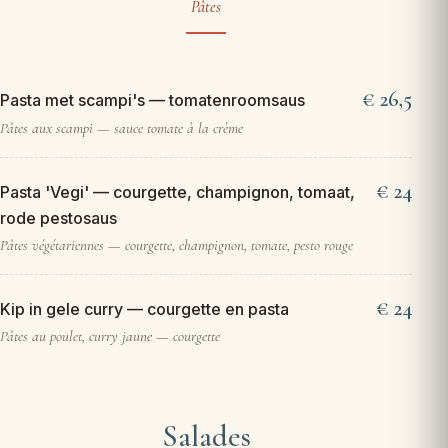
Pâtes
26,5
Pasta met scampi's — tomatenroomsaus
Pâtes aux scampi — sauce tomate à la crème
24
Pasta 'Vegi' — courgette, champignon, tomaat,
rode pestosaus
Pâtes végétariennes — courgette, champignon, tomate, pesto rouge
24
Kip in gele curry — courgette en pasta
Pâtes au poulet, curry jaune — courgette
Salades