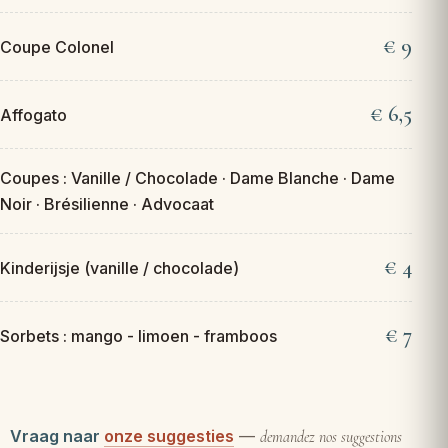
9
Coupe Colonel
6,5
Affogato
Coupes : Vanille / Chocolade · Dame Blanche · Dame
Noir · Brésilienne · Advocaat
4
Kinderijsje (vanille / chocolade)
7
Sorbets : mango - limoen - framboos
Vraag naar
onze suggesties
—
demandez nos suggestions